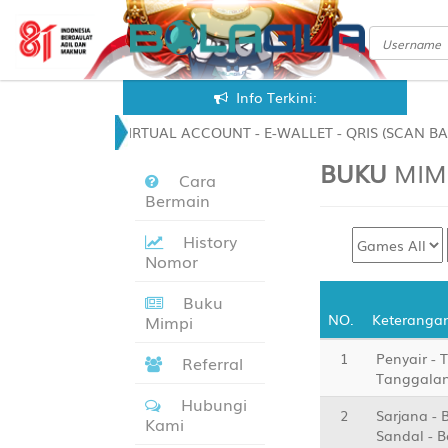
Info Terkini:
ia : - VIRTUAL ACCOUNT - E-WALLET - QRIS (SCAN BARCODE). Link
BUKU
MIM
Cara
Bermain
History
Nomor
Buku
Lens vs
NO.
NO.
Keteranga
Keteranga
Mimpi
Auxerre
i
22/08
22:15PM
1
Penyair - 
Referral
Tanggalan
H
Lens
Hubungi
2
Sarjana - 
Kami
W
Auxerre
Sandal - 