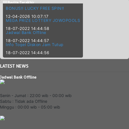
Berita Terakhir
BONUS!! LUCKY FREE SPIN!!
12-04-2026 10:07:17
MEGA PRIZE LOTTERY JOWOPOOLS
18-07-2022 14:44:58
Jadwal Bank Offline
18-07-2022 14:44:57
Info Togel Diskon Jam Tutup
18-07-2022 14:44:56
LATEST
NEWS
Jadwal Bank Offline
Senin - Jumat : 22:00 wib - 00:00 wib
Sabtu : Tidak ada Offline
Minggu : 00:00 wib - 05:00 wib