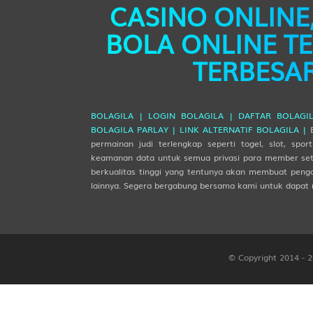
CASINO ONLINE,
Rayo
W
Vallecano
BOLA ONLINE TE
-0.25
HDP
0.25
1.07
Odds
-1.05
TERBESAR
PLAY
Celta Vi... vs
i
Osasuna
BOLAGILA |
LOGIN BOLAGILA |
DAFTAR BOLAGIL
16/08 22:00PM
BOLAGILA PARLAY |
LINK ALTERNATIF BOLAGILA |
B
permainan judi terlengkap seperti togel, slot, spo
H
Celta Vigo
keamanan data untuk semua privasi para member setia
berkualitas tinggi yang tentunya akan membuat penga
W
Osasuna
lainnya. Segera bergabung bersama kami untuk dapat 
-0.50
HDP
0.50
1.06
Odds
-1.21
PLAY
Dynamo K... vs
© Copyright 2014 - 
i
Qarabag ...
07/08 00:00AM
H
Dynamo Kyiv