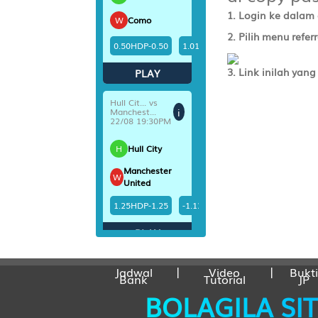
Tutup
1. Login ke dalam
W
Como
18-07-2022
2. Pilih menu referr
14:44:56
0.50
HDP
-0.50
1.01
Odds
-1.14
3. Link inilah ya
PLAY
Hull Cit... vs
i
Manchest...
22/08 19:30PM
H
Hull City
Manchester
W
United
1.25
HDP
-1.25
-1.12
Odds
-1.01
PLAY
Sevilla vs Rayo
|
|
Jadwal
Video
Bukti
i
Val...
Bank
Tutorial
JP
16/08 22:00PM
BOLAGILA SI
H
Sevilla